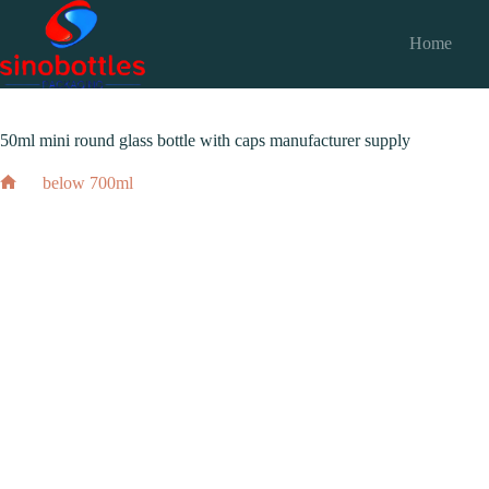
跳
至
Home
内
2024 年 4 月 27 日
below 700ml
容
50ml mini round glass bottle with caps manufacturer supply
below 700ml
50ml mini round glass bottle with caps manufac
Home
2024 年 4 月 27 日
below 700ml