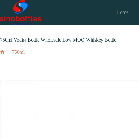
跳
至
Home
内
2024 年 2 月 24 日
750ml
容
750ml Vodka Bottle Wholesale Low MOQ Whiskey Bottle
750ml
750ml Vodka Bottle Wholesale Low MOQ Whiskey B
Home
2024 年 2 月 24 日
750ml