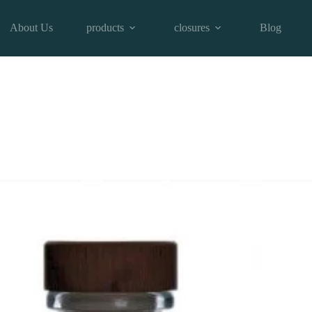
About Us
products
closures
Blog
ottle