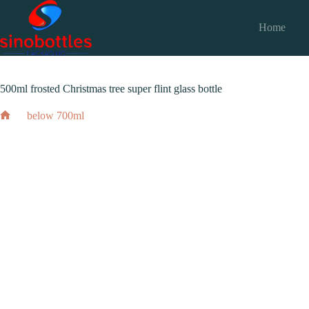
跳
至
Home
内
2024 年 3 月 3 日
below 700ml
容
500ml frosted Christmas tree super flint glass bottle
below 700ml
500ml frosted Christmas tree super flint glass bo
Home
2024 年 3 月 3 日
below 700ml