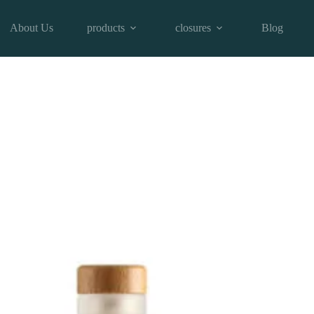
About Us
products
closures
Blog
ttle