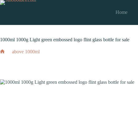
跳
至
Home
内
2024 年 3 月 3 日
above 1000ml
容
1000ml 1000g Light green embossed logo flint glass bottle for sale
above 1000ml
1000ml 1000g Light green embossed logo flint g
Home
2024 年 3 月 3 日
above 1000ml